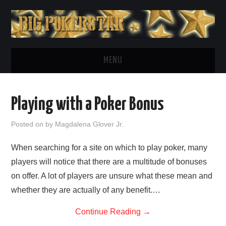
MENU
HOME
Playing with a Poker Bonus
PLAYERS
Posted on
by
Magdalena Glover Jr.
TOURNAMENTS
When searching for a site on which to play poker, many
players will notice that there are a multitude of bonuses
POKER
on offer. A lot of players are unsure what these mean and
SLOTS
whether they are actually of any benefit.…
Continue Reading
→