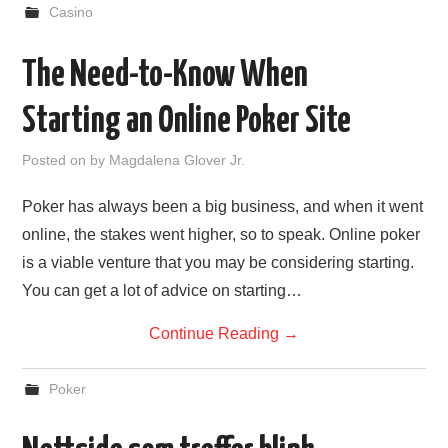
Casino
The Need-to-Know When
Starting an Online Poker Site
Posted on
by
Magdalena Glover Jr.
Poker has always been a big business, and when it went
online, the stakes went higher, so to speak. Online poker
is a viable venture that you may be considering starting.
You can get a lot of advice on starting…
Continue Reading
→
Poker