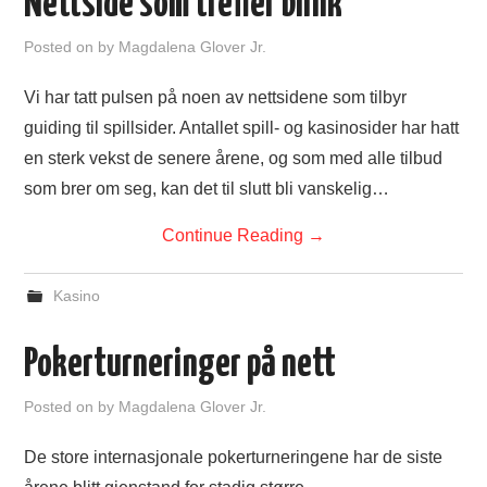
Nettside som treffer blink
Posted on
by
Magdalena Glover Jr.
Vi har tatt pulsen på noen av nettsidene som tilbyr
guiding til spillsider. Antallet spill- og kasinosider har hatt
en sterk vekst de senere årene, og som med alle tilbud
som brer om seg, kan det til slutt bli vanskelig…
Continue Reading
→
Kasino
Pokerturneringer på nett
Posted on
by
Magdalena Glover Jr.
De store internasjonale pokerturneringene har de siste