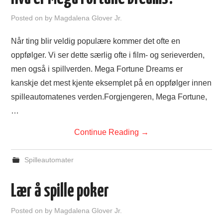
Posted on
by
Magdalena Glover Jr.
Når ting blir veldig populære kommer det ofte en
oppfølger. Vi ser dette særlig ofte i film- og serieverden,
men også i spillverden. Mega Fortune Dreams er
kanskje det mest kjente eksemplet på en oppfølger innen
spilleautomatenes verden.Forgjengeren, Mega Fortune,
…
Continue Reading
→
Spilleautomater
Lær å spille poker
Posted on
by
Magdalena Glover Jr.