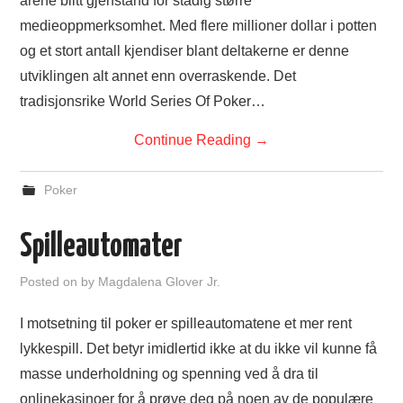
årene blitt gjenstand for stadig større
medieoppmerksomhet. Med flere millioner dollar i potten
og et stort antall kjendiser blant deltakerne er denne
utviklingen alt annet enn overraskende. Det
tradisjonsrike World Series Of Poker…
Continue Reading
→
Poker
Spilleautomater
Posted on
by
Magdalena Glover Jr.
I motsetning til poker er spilleautomatene et mer rent
lykkespill. Det betyr imidlertid ikke at du ikke vil kunne få
masse underholdning og spenning ved å dra til
onlinekasinoer for å prøve deg på noen av de populære